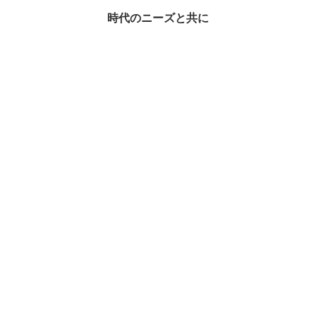
時代のニーズと共に
世の中の流れやニーズをいち早くキャッチし、新しく旬な商材
をお取り扱いしています。
詳しくはこちら
商品紹介
PRODUCT